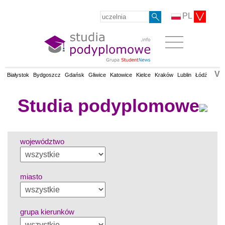
PL
V
Białystok
Bydgoszcz
Gdańsk
Gliwice
Katowice
Kielce
Kraków
Lublin
Łódź
Olsz
Studia podyplomowe
województwo
miasto
grupa kierunków