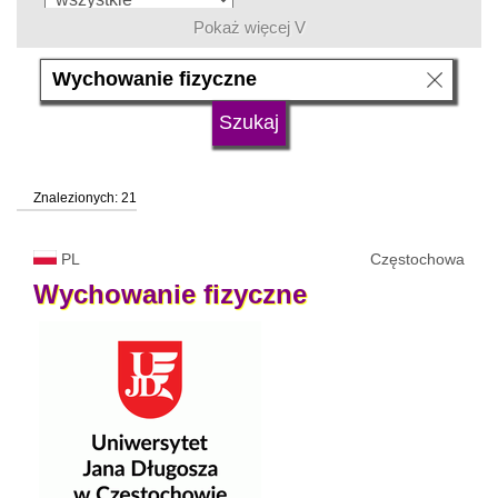
Pokaż więcej V
język
typ uczelni
Znalezionych: 21
status uczelni
trwa rekrutacja
PL
Częstochowa
Wychowanie
fizyczne