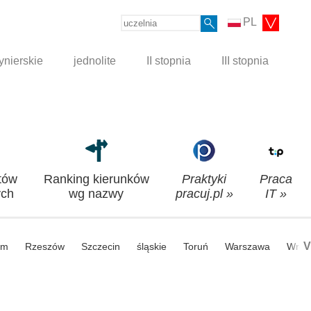
PL
ynierskie
jednolite
II stopnia
III stopnia
tów
Ranking kierunków
Praktyki
Praca
ch
wg nazwy
pracuj.pl »
IT »
V
om
Rzeszów
Szczecin
śląskie
Toruń
Warszawa
Wroc