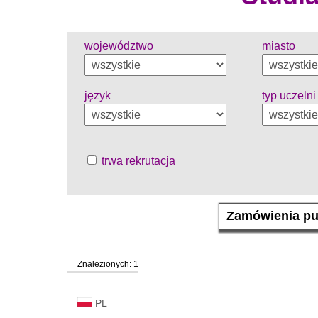
województwo
miasto
język
typ uczelni
trwa rekrutacja
Znalezionych: 1
PL