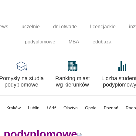
news
uczelnie
dni otwarte
licencjackie
inż
podyplomowe
MBA
edubaza
Pomysły na studia
Ranking miast
Liczba studen
podyplomowe
wg kierunków
podyplomowy
Kraków
Lublin
Łódź
Olsztyn
Opole
Poznań
Rad
a podyplomowe