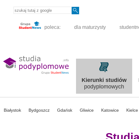
poleca:
dla maturzysty
student
Kierunki studiów
podyplomowych
Białystok
Bydgoszcz
Gdańsk
Gliwice
Katowice
Kielce
Studi