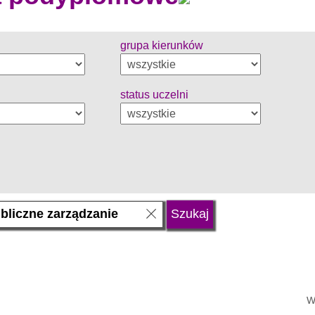
grupa kierunków
status uczelni
W