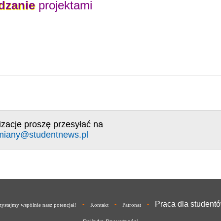
dzanie
projektami
izacje proszę przesyłać na
miany@studentnews.pl
Praca dla student
•
•
•
ystajmy wspólnie nasz potencjał!
Kontakt
Patronat