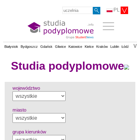
PL
V
Białystok
Bydgoszcz
Gdańsk
Gliwice
Katowice
Kielce
Kraków
Lublin
Łódź
Olsz
Studia podyplomowe
województwo
miasto
grupa kierunków