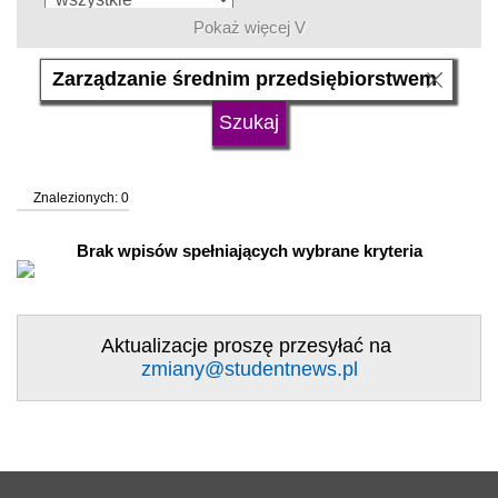
Pokaż więcej V
język
typ uczelni
Znalezionych: 0
status uczelni
trwa rekrutacja
Brak wpisów spełniających wybrane kryteria
Aktualizacje proszę przesyłać na
zmiany@studentnews.pl