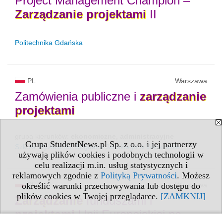
Project Management Champion –
Zarządzanie
projektami
II
Politechnika Gdańska
PL
Warszawa
Zamówienia publiczne i
zarządzanie
projektami
grupa kierunków:
ekonomiczne, administracyjne
Grupa StudentNews.pl Sp. z o.o. i jej partnerzy
Szkoła Wyższa im. Bogdana Jańskiego w Warszawie
używają plików cookies i podobnych technologii w
celu realizacji m.in. usług statystycznych i
reklamowych zgodnie z
Polityką Prywatności
. Możesz
PL
Warszawa
określić warunki przechowywania lub dostępu do
plików cookies w Twojej przeglądarce.
[ZAMKNIJ]
Zarządzanie
funduszami i
projektami
Unii Europejskiej na