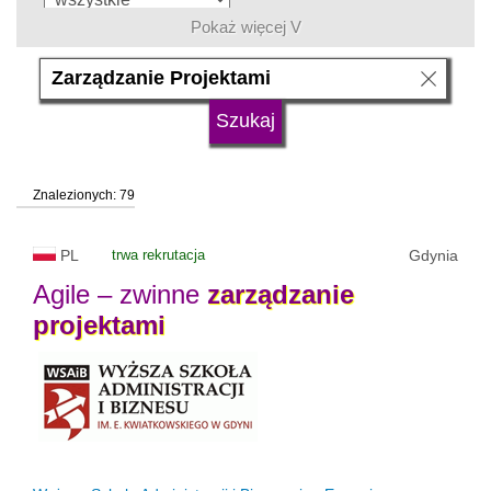
Pokaż więcej V
język
typ uczelni
Znalezionych: 79
status uczelni
trwa rekrutacja
PL
trwa rekrutacja
Gdynia
Agile – zwinne
zarządzanie
projektami