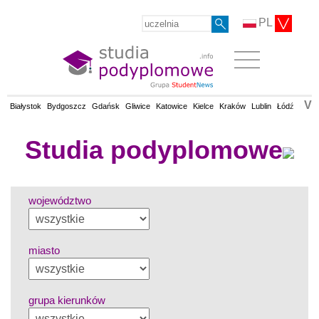
PL
V
Białystok
Bydgoszcz
Gdańsk
Gliwice
Katowice
Kielce
Kraków
Lublin
Łódź
Olsz
Studia podyplomowe
województwo
miasto
grupa kierunków