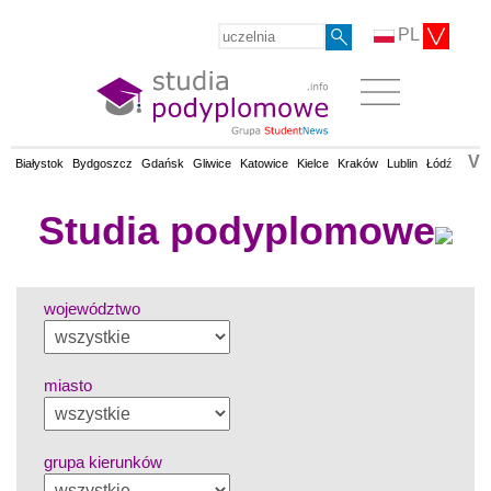
PL
V
Białystok
Bydgoszcz
Gdańsk
Gliwice
Katowice
Kielce
Kraków
Lublin
Łódź
Olsz
Studia podyplomowe
województwo
miasto
grupa kierunków