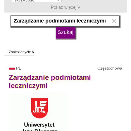
Pokaż więcej V
język
typ uczelni
Znalezionych: 6
status uczelni
trwa rekrutacja
PL
Częstochowa
Zarządzanie
podmiotami
leczniczymi