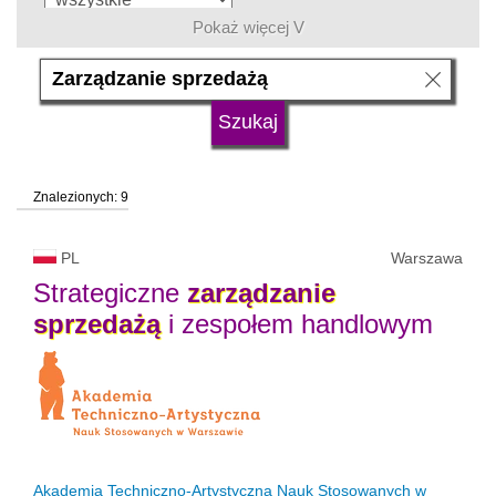
Pokaż więcej V
język
typ uczelni
Znalezionych: 9
status uczelni
trwa rekrutacja
PL
Warszawa
Strategiczne
zarządzanie
sprzedażą
i zespołem handlowym
Akademia Techniczno-Artystyczna Nauk Stosowanych w