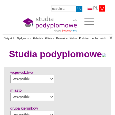
PL
V
Białystok
Bydgoszcz
Gdańsk
Gliwice
Katowice
Kielce
Kraków
Lublin
Łódź
Olsz
Studia podyplomowe
województwo
miasto
grupa kierunków