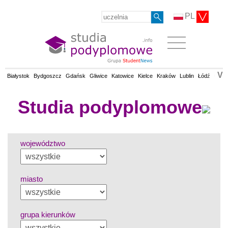
PL
V
Białystok
Bydgoszcz
Gdańsk
Gliwice
Katowice
Kielce
Kraków
Lublin
Łódź
Olsz
Studia podyplomowe
województwo
miasto
grupa kierunków