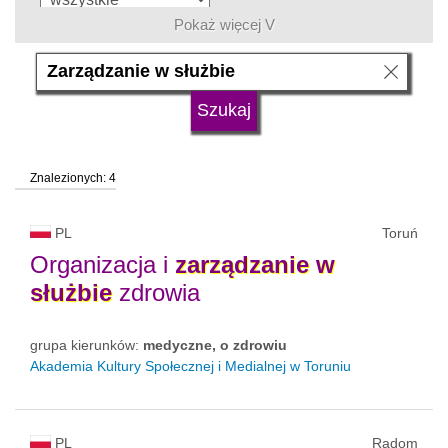
Pokaż więcej V
język
typ uczelni
Znalezionych: 4
status uczelni
trwa rekrutacja
PL
Toruń
Organizacja i
zarządzanie
w
służbie
zdrowia
grupa kierunków:
medyczne, o zdrowiu
Akademia Kultury Społecznej i Medialnej w Toruniu
PL
Radom