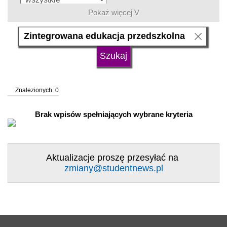
Pokaż więcej V
język
typ uczelni
Znalezionych: 0
status uczelni
trwa rekrutacja
Brak wpisów spełniających wybrane kryteria
Aktualizacje proszę przesyłać na
zmiany@studentnews.pl