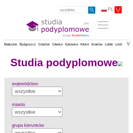
PL
V
Białystok
Bydgoszcz
Gdańsk
Gliwice
Katowice
Kielce
Kraków
Lublin
Łódź
Olsz
Studia podyplomowe
województwo
miasto
grupa kierunków