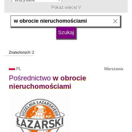
Pokaż więcej V
język
typ uczelni
Znalezionych: 2
status uczelni
trwa rekrutacja
PL
Warszawa
Pośrednictwo
w
obrocie
nieruchomościami