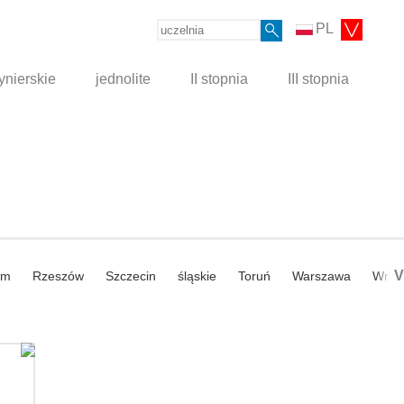
PL
ynierskie
jednolite
II stopnia
III stopnia
V
om
Rzeszów
Szczecin
śląskie
Toruń
Warszawa
Wroc