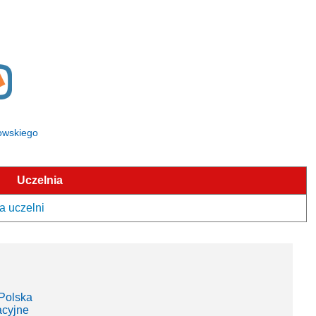
kowskiego
Uczelnia
a uczelni
Polska
acyjne