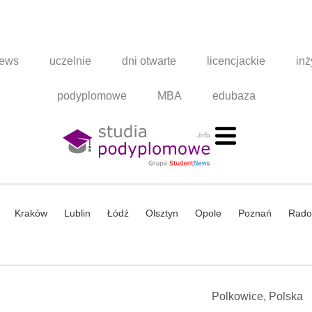
news
uczelnie
dni otwarte
licencjackie
inż
podyplomowe
MBA
edubaza
Kraków
Lublin
Łódź
Olsztyn
Opole
Poznań
Rad
Polkowice, Polska