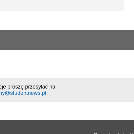
cje proszę przesyłać na
ny@studentnews.pl