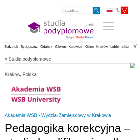
PL
V
Białystok
Bydgoszcz
Gdańsk
Gliwice
Katowice
Kielce
Kraków
Lublin
Łódź
Olsz
« Studia podyplomowe
Kraków, Polska
Akademia WSB - Wydział Zamiejscowy w Krakowie
Pedagogika korekcyjna –