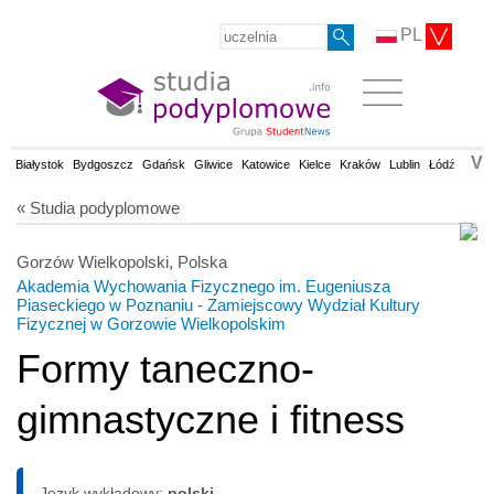
PL
V
Białystok
Bydgoszcz
Gdańsk
Gliwice
Katowice
Kielce
Kraków
Lublin
Łódź
Olsz
« Studia podyplomowe
Gorzów Wielkopolski, Polska
Akademia Wychowania Fizycznego im. Eugeniusza
Piaseckiego w Poznaniu - Zamiejscowy Wydział Kultury
Fizycznej w Gorzowie Wielkopolskim
Formy taneczno-
gimnastyczne i fitness
Język wykładowy:
polski