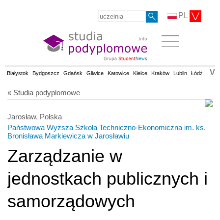
PL
V
Białystok
Bydgoszcz
Gdańsk
Gliwice
Katowice
Kielce
Kraków
Lublin
Łódź
Olsz
« Studia podyplomowe
Jarosław, Polska
Państwowa Wyższa Szkoła Techniczno-Ekonomiczna im. ks.
Bronisława Markiewicza w Jarosławiu
Zarządzanie w
jednostkach publicznych i
samorządowych