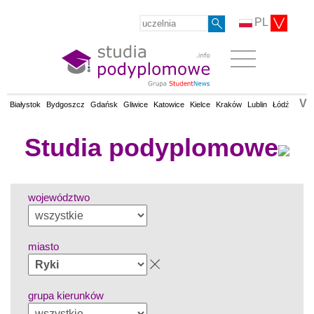
PL
V
Białystok
Bydgoszcz
Gdańsk
Gliwice
Katowice
Kielce
Kraków
Lublin
Łódź
Olsz
Studia podyplomowe
województwo
miasto
grupa kierunków