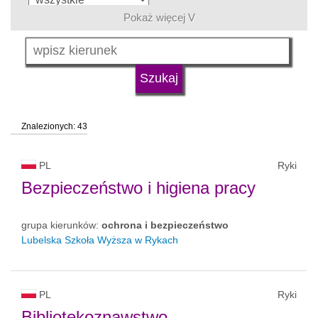
Pokaż więcej V
język
typ uczelni
Znalezionych: 43
status uczelni
trwa rekrutacja
PL
Ryki
Bezpieczeństwo i higiena pracy
grupa kierunków:
ochrona i bezpieczeństwo
Lubelska Szkoła Wyższa w Rykach
PL
Ryki
Bibliotekoznawstwo