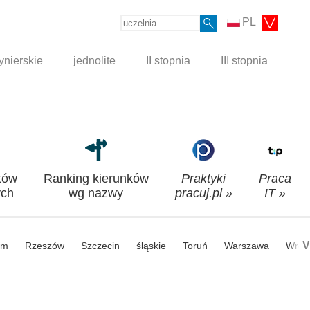
PL
ynierskie
jednolite
II stopnia
III stopnia
tów
Ranking kierunków
Praktyki
Praca
ch
wg nazwy
pracuj.pl »
IT »
V
om
Rzeszów
Szczecin
śląskie
Toruń
Warszawa
Wroc