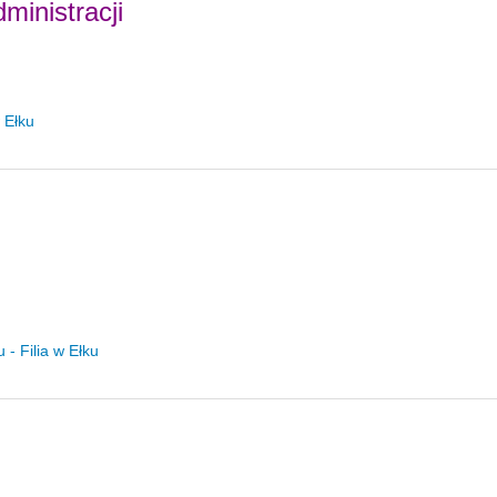
ministracji
 Ełku
- Filia w Ełku