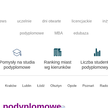
news
uczelnie
dni otwarte
licencjackie
inż
podyplomowe
MBA
edubaza
Pomysły na studia
Ranking miast
Liczba studen
podyplomowe
wg kierunków
podyplomowy
Kraków
Lublin
Łódź
Olsztyn
Opole
Poznań
Rad
a podyplomowe