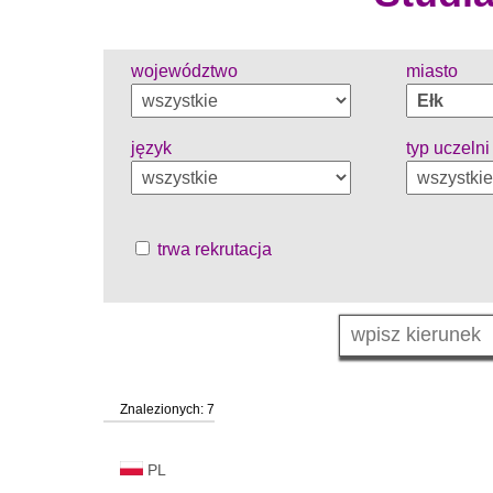
województwo
miasto
język
typ uczelni
trwa rekrutacja
Znalezionych: 7
PL