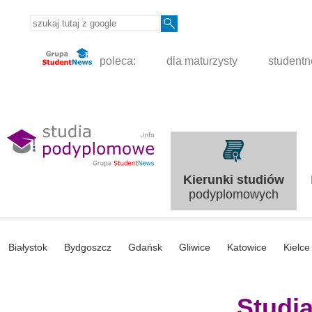
poleca:
dla maturzysty
student
Kierunki studiów
podyplomowych
Białystok
Bydgoszcz
Gdańsk
Gliwice
Katowice
Kielce
Studi