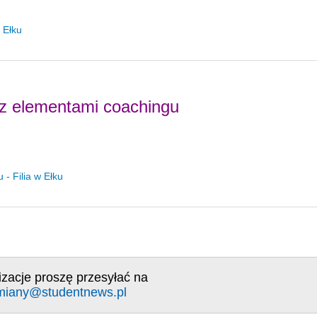
 Ełku
 z elementami coachingu
- Filia w Ełku
izacje proszę przesyłać na
miany@studentnews.pl