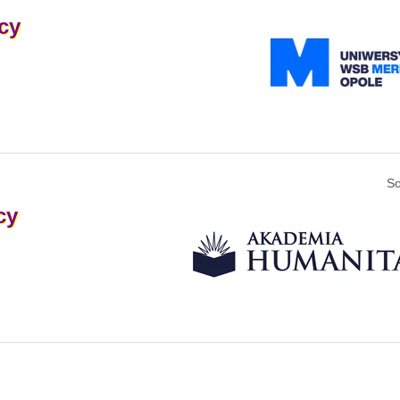
cy
S
cy