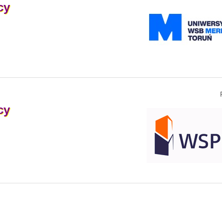
cy
cy