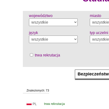
województwo
miasto
język
typ uczelni
trwa rekrutacja
Znalezionych: 73
PL
trwa rekrutacja