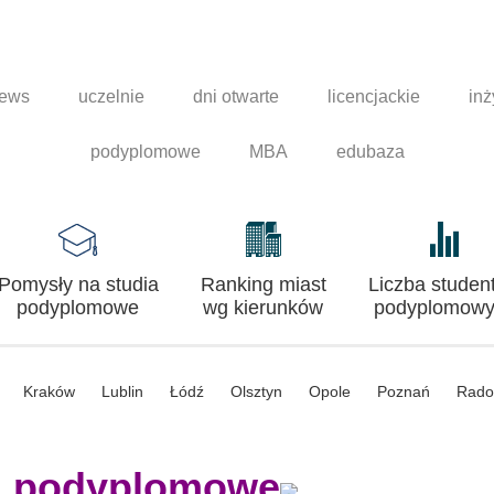
news
uczelnie
dni otwarte
licencjackie
inż
podyplomowe
MBA
edubaza
Pomysły na studia
Ranking miast
Liczba studen
podyplomowe
wg kierunków
podyplomowy
Kraków
Lublin
Łódź
Olsztyn
Opole
Poznań
Rad
a podyplomowe