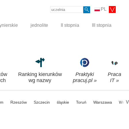
PL
ynierskie
jednolite
II stopnia
III stopnia
tów
Ranking kierunków
Praktyki
Praca
ch
wg nazwy
pracuj.pl »
IT »
V
om
Rzeszów
Szczecin
śląskie
Toruń
Warszawa
Wroc