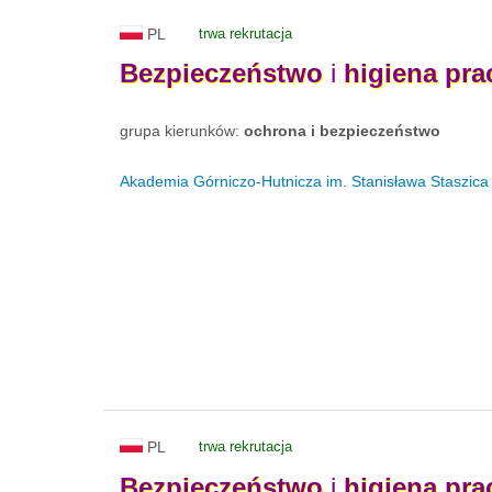
PL
trwa rekrutacja
Bezpieczeństwo
i
higiena
pra
grupa kierunków:
ochrona i bezpieczeństwo
Akademia Górniczo-Hutnicza im. Stanisława Staszica
PL
trwa rekrutacja
Bezpieczeństwo
i
higiena
pra