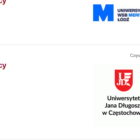
cy
Częs
cy