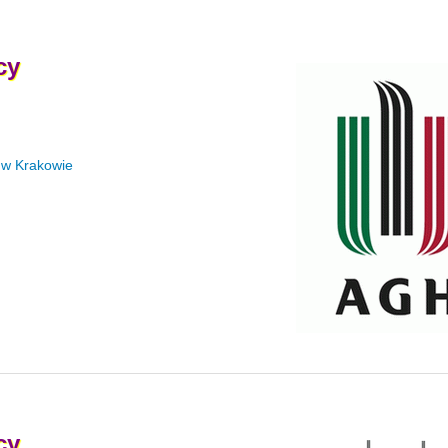
cy
 w Krakowie
cy