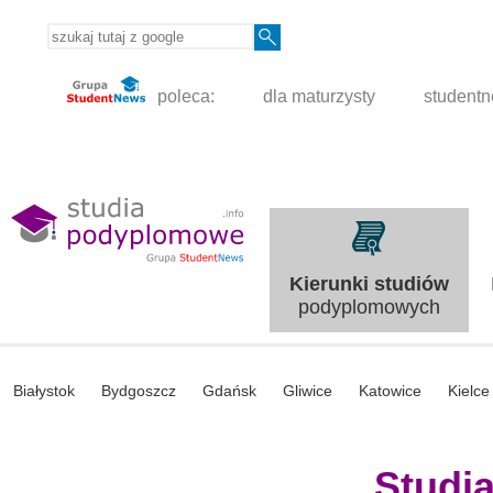
poleca:
dla maturzysty
student
Kierunki studiów
podyplomowych
Białystok
Bydgoszcz
Gdańsk
Gliwice
Katowice
Kielce
Studi