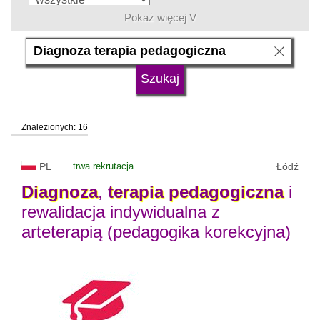
Pokaż więcej V
język
typ uczelni
Znalezionych: 16
status uczelni
trwa rekrutacja
PL
trwa rekrutacja
Łódź
Diagnoza
,
terapia
pedagogiczna
i
rewalidacja indywidualna z
arteterapią (pedagogika korekcyjna)