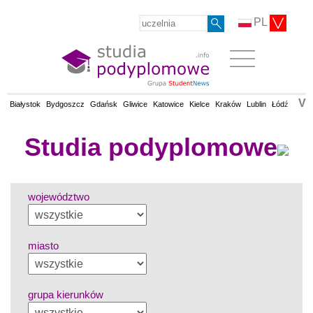
PL
V
Białystok
Bydgoszcz
Gdańsk
Gliwice
Katowice
Kielce
Kraków
Lublin
Łódź
Olsz
Studia podyplomowe
województwo
miasto
grupa kierunków