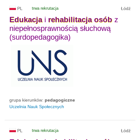
PL
trwa rekrutacja
Łódź
Edukacja
i
rehabilitacja
osób
z
niepełnosprawnością słuchową
(surdopedagogika)
grupa kierunków:
pedagogiczne
Uczelnia Nauk Społecznych
PL
trwa rekrutacja
Łódź