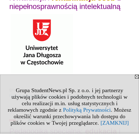
niepełnosprawnością intelektualną
grupa kierunków:
pedagogiczne
Grupa StudentNews.pl Sp. z o.o. i jej partnerzy
Uniwersytet Jana Długosza w Częstochowie
używają plików cookies i podobnych technologii w
celu realizacji m.in. usług statystycznych i
reklamowych zgodnie z
Polityką Prywatności
. Możesz
określić warunki przechowywania lub dostępu do
PL
trwa rekrutacja
Dąbrowa Górnicza
plików cookies w Twojej przeglądarce.
[ZAMKNIJ]
Pedagogika specjalna:
edukacja
i