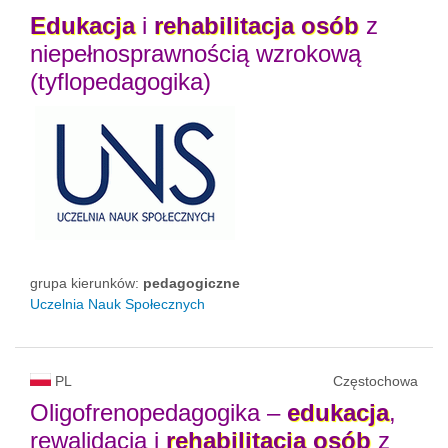
Edukacja
i
rehabilitacja
osób
z
niepełnosprawnością wzrokową
(tyflopedagogika)
grupa kierunków:
pedagogiczne
Uczelnia Nauk Społecznych
PL
Częstochowa
Oligofrenopedagogika –
edukacja
,
rewalidacja i
rehabilitacja
osób
z