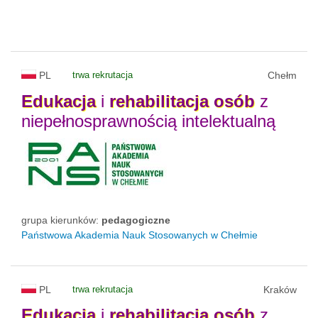
PL
trwa rekrutacja
Chełm
Edukacja
i
rehabilitacja
osób
z
niepełnosprawnością intelektualną
grupa kierunków:
pedagogiczne
Państwowa Akademia Nauk Stosowanych w Chełmie
PL
trwa rekrutacja
Kraków
Edukacja
i
rehabilitacja
osób
z