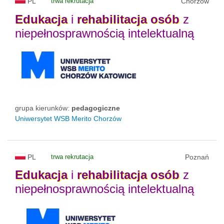
PL
trwa rekrutacja
Chorzów
Edukacja
i
rehabilitacja
osób
z
niepełnosprawnością intelektualną
grupa kierunków:
pedagogiczne
Uniwersytet WSB Merito Chorzów
PL
trwa rekrutacja
Poznań
Edukacja
i
rehabilitacja
osób
z
niepełnosprawnością intelektualną