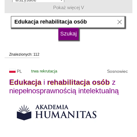
Pokaż więcej V
język
typ uczelni
Znalezionych: 112
status uczelni
trwa rekrutacja
PL
trwa rekrutacja
Sosnowiec
Edukacja
i
rehabilitacja
osób
z
niepełnosprawnością intelektualną