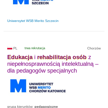
Uniwersytet WSB Merito Szczecin
PL
trwa rekrutacja
Chorzów
Edukacja
i
rehabilitacja
osób
z
niepełnosprawnością intelektualną –
dla pedagogów specjalnych
grupa kierunków:
pedagogiczne