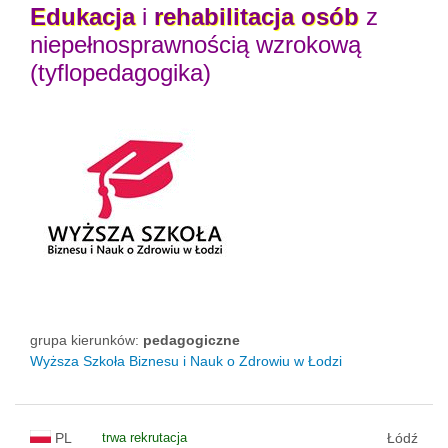
Edukacja
i
rehabilitacja
osób
z
niepełnosprawnością wzrokową
(tyflopedagogika)
grupa kierunków:
pedagogiczne
Wyższa Szkoła Biznesu i Nauk o Zdrowiu w Łodzi
PL
trwa rekrutacja
Łódź