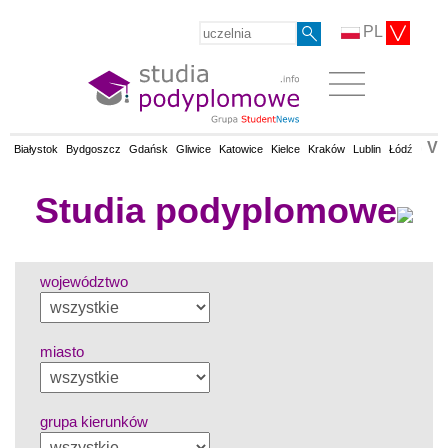
PL
V
Białystok
Bydgoszcz
Gdańsk
Gliwice
Katowice
Kielce
Kraków
Lublin
Łódź
Olsz
Studia podyplomowe
województwo
miasto
grupa kierunków