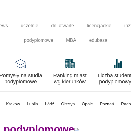
news
uczelnie
dni otwarte
licencjackie
inż
podyplomowe
MBA
edubaza
Pomysły na studia
Ranking miast
Liczba studen
podyplomowe
wg kierunków
podyplomowy
Kraków
Lublin
Łódź
Olsztyn
Opole
Poznań
Rad
a podyplomowe