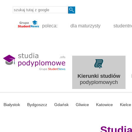
poleca:
dla maturzysty
student
Kierunki studiów
podyplomowych
Białystok
Bydgoszcz
Gdańsk
Gliwice
Katowice
Kielce
Studi