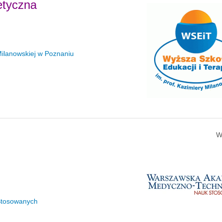
etyczna
 Milanowskiej w Poznaniu
W
Stosowanych