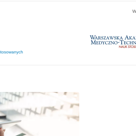
W
Stosowanych