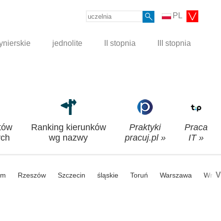
PL
ynierskie
jednolite
II stopnia
III stopnia
tów
Ranking kierunków
Praktyki
Praca
ch
wg nazwy
pracuj.pl »
IT »
V
om
Rzeszów
Szczecin
śląskie
Toruń
Warszawa
Wroc