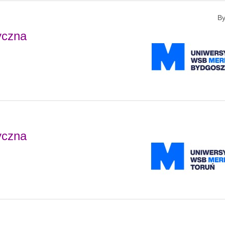
B
tyczna
tyczna