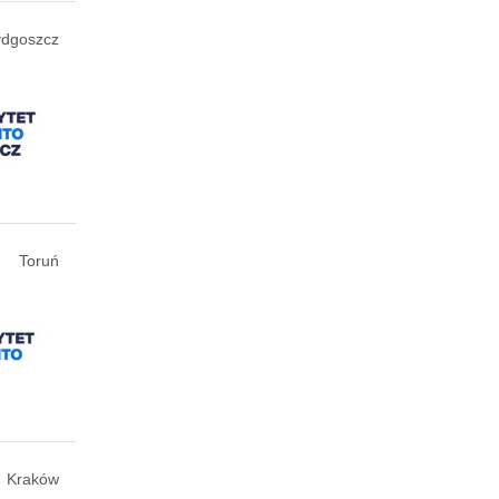
ydgoszcz
Toruń
Kraków