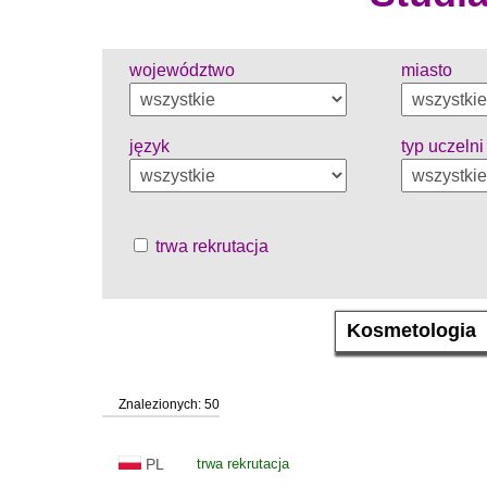
województwo
miasto
język
typ uczelni
trwa rekrutacja
Znalezionych: 50
PL
trwa rekrutacja