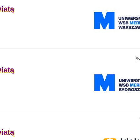
iatą
B
iatą
iatą