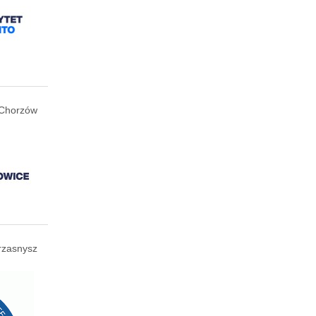
Chorzów
rzasnysz