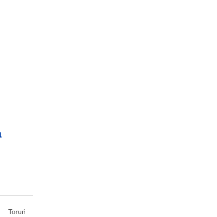
a
Toruń