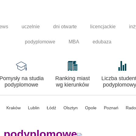
news
uczelnie
dni otwarte
licencjackie
inż
podyplomowe
MBA
edubaza
Pomysły na studia
Ranking miast
Liczba studen
podyplomowe
wg kierunków
podyplomowy
Kraków
Lublin
Łódź
Olsztyn
Opole
Poznań
Rad
a podyplomowe