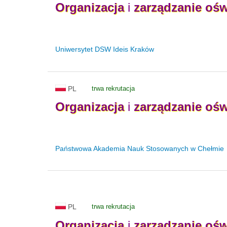
Organizacja
i
zarządzanie
ośw
Uniwersytet DSW Ideis Kraków
PL
trwa rekrutacja
Organizacja
i
zarządzanie
ośw
Państwowa Akademia Nauk Stosowanych w Chełmie
PL
trwa rekrutacja
Organizacja
i
zarządzanie
ośw