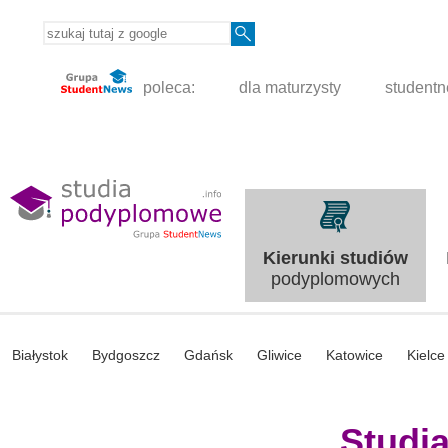
poleca:
dla maturzysty
student
Kierunki studiów
podyplomowych
Białystok
Bydgoszcz
Gdańsk
Gliwice
Katowice
Kielce
Studi