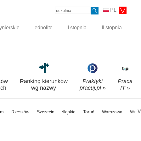
PL
ynierskie
jednolite
II stopnia
III stopnia
tów
Ranking kierunków
Praktyki
Praca
ch
wg nazwy
pracuj.pl »
IT »
V
om
Rzeszów
Szczecin
śląskie
Toruń
Warszawa
Wroc