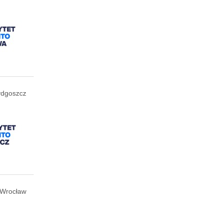
ydgoszcz
Wrocław