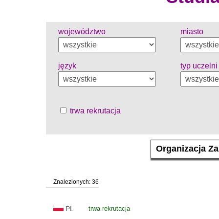
województwo
miasto
język
typ uczelni
trwa rekrutacja
Znalezionych: 36
PL
trwa rekrutacja