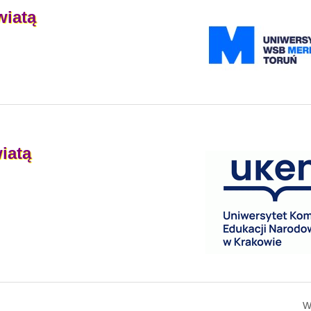
iatą
iatą
W