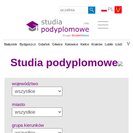
PL
V
Białystok
Bydgoszcz
Gdańsk
Gliwice
Katowice
Kielce
Kraków
Lublin
Łódź
Olsz
Studia podyplomowe
województwo
miasto
grupa kierunków