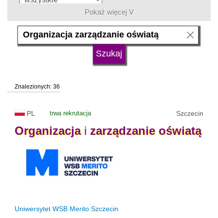
Pokaż więcej V
język
typ uczelni
Znalezionych: 36
status uczelni
trwa rekrutacja
PL
trwa rekrutacja
Szczecin
Organizacja
i
zarządzanie
oświatą
Uniwersytet WSB Merito Szczecin