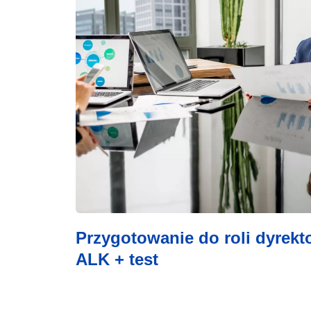
Przygotowanie do roli dyrek
ALK + test