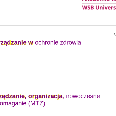
O
rządzanie
w
ochronie zdrowia
ządzanie
,
organizacja
, nowoczesne
omaganie (MTZ)