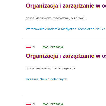
Organizacja
i
zarządzanie
w
oc
grupa kierunków:
medyczne, o zdrowiu
Warszawska Akademia Medyczno-Techniczna Nauk 
PL
trwa rekrutacja
Organizacja
i
zarządzanie
w
o
grupa kierunków:
pedagogiczne
Uczelnia Nauk Społecznych
PL
trwa rekrutacja