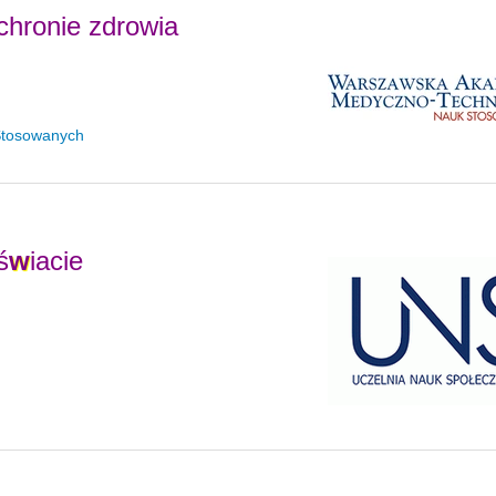
hronie zdrowia
Stosowanych
ś
w
iacie