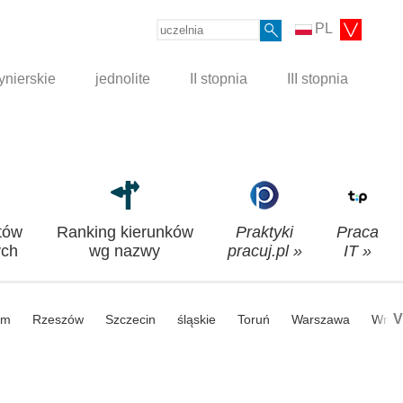
PL
ynierskie
jednolite
II stopnia
III stopnia
tów
Ranking kierunków
Praktyki
Praca
ch
wg nazwy
pracuj.pl »
IT »
V
om
Rzeszów
Szczecin
śląskie
Toruń
Warszawa
Wroc