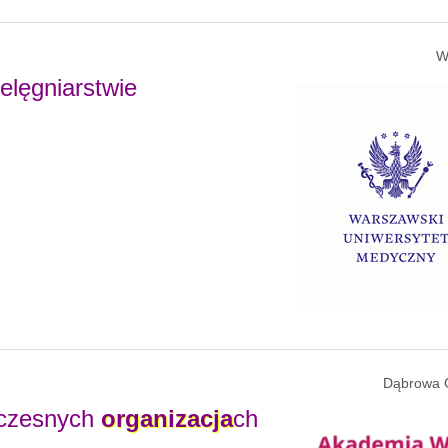
W
elęgniarstwie
Dąbrowa 
czesnych
organizacja
ch