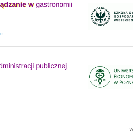
ządzanie
w
gastronomii
ie
ministracji publicznej
W