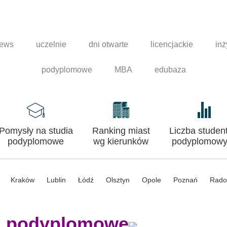
news
uczelnie
dni otwarte
licencjackie
inż
podyplomowe
MBA
edubaza
Pomysły na studia
Ranking miast
Liczba studen
podyplomowe
wg kierunków
podyplomowy
Kraków
Lublin
Łódź
Olsztyn
Opole
Poznań
Rad
a podyplomowe