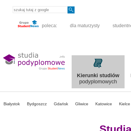
poleca:
dla maturzysty
student
Kierunki studiów
podyplomowych
Białystok
Bydgoszcz
Gdańsk
Gliwice
Katowice
Kielce
Studi