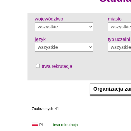
województwo
miasto
język
typ uczelni
trwa rekrutacja
Znalezionych: 41
PL
trwa rekrutacja