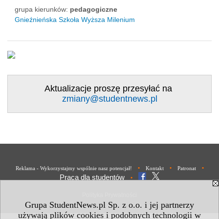
grupa kierunków:
pedagogiczne
Gnieźnieńska Szkoła Wyższa Milenium
Aktualizacje proszę przesyłać na
zmiany@studentnews.pl
•
•
•
Reklama - Wykorzystajmy wspólnie nasz potencjał!
Kontakt
Patronat
Praca dla studentów
•
Polityka Prywatności
Grupa StudentNews.pl Sp. z o.o. i jej partnerzy
używają plików cookies i podobnych technologii w