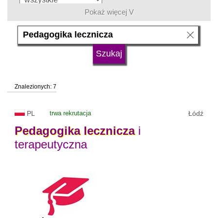
Pokaż więcej V
język
typ uczelni
Znalezionych: 7
status uczelni
trwa rekrutacja
PL
trwa rekrutacja
Łódź
Pedagogika
lecznicza
i
terapeutyczna