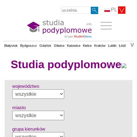
PL
V
Białystok
Bydgoszcz
Gdańsk
Gliwice
Katowice
Kielce
Kraków
Lublin
Łódź
Olsz
Studia podyplomowe
województwo
miasto
grupa kierunków