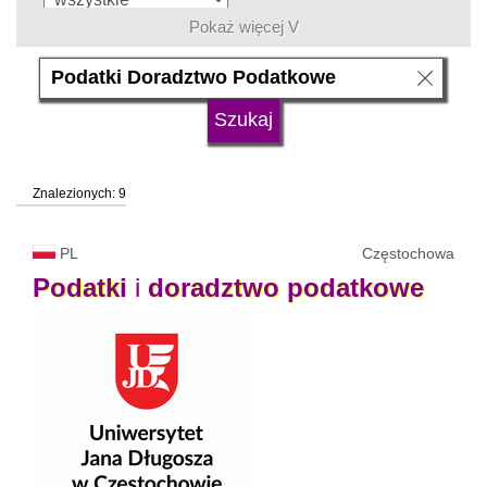
Pokaż więcej V
język
typ uczelni
Znalezionych: 9
status uczelni
trwa rekrutacja
PL
Częstochowa
Podatki
i
doradztwo
podatkowe