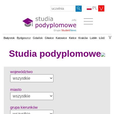
PL
V
Białystok
Bydgoszcz
Gdańsk
Gliwice
Katowice
Kielce
Kraków
Lublin
Łódź
Olsz
Studia podyplomowe
województwo
miasto
grupa kierunków