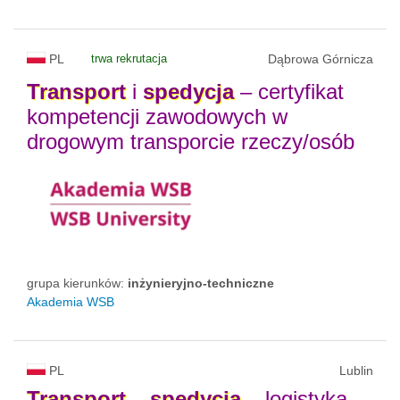
PL
trwa rekrutacja
Dąbrowa Górnicza
Transport
i
spedycja
– certyfikat
kompetencji zawodowych w
drogowym transporcie rzeczy/osób
grupa kierunków:
inżynieryjno-techniczne
Akademia WSB
PL
Lublin
Transport
–
spedycja
– logistyka