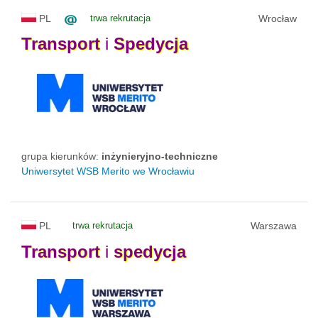
PL
trwa rekrutacja
Wrocław
Transport
i
Spedycja
grupa kierunków:
inżynieryjno-techniczne
Uniwersytet WSB Merito we Wrocławiu
PL
trwa rekrutacja
Warszawa
Transport
i
spedycja