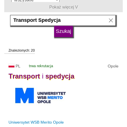
Pokaż więcej V
język
typ uczelni
Znalezionych: 20
status uczelni
trwa rekrutacja
PL
trwa rekrutacja
Opole
Transport
i
spedycja
Uniwersytet WSB Merito Opole