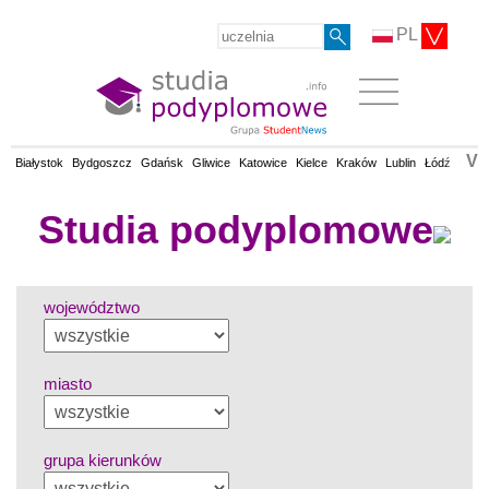
PL
V
Białystok
Bydgoszcz
Gdańsk
Gliwice
Katowice
Kielce
Kraków
Lublin
Łódź
Olsz
Studia podyplomowe
województwo
miasto
grupa kierunków