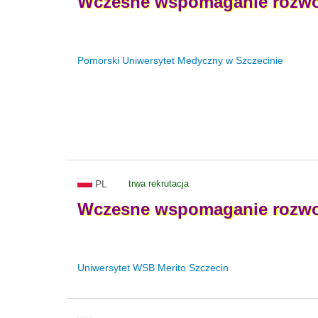
Wczesne
wspomaganie
rozw
Pomorski Uniwersytet Medyczny w Szczecinie
PL
trwa rekrutacja
Wczesne
wspomaganie
rozw
Uniwersytet WSB Merito Szczecin