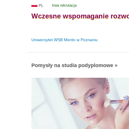
PL
trwa rekrutacja
Wczesne
wspomaganie
rozw
Uniwersytet WSB Merito w Poznaniu
Pomysły na studia podyplomowe »