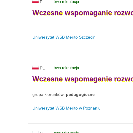
PL
trwa rekrutacja
Wczesne
wspomaganie
rozw
Uniwersytet WSB Merito Szczecin
PL
trwa rekrutacja
Wczesne
wspomaganie
rozw
grupa kierunków:
pedagogiczne
Uniwersytet WSB Merito w Poznaniu