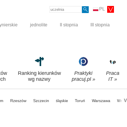
PL
ynierskie
jednolite
II stopnia
III stopnia
tów
Ranking kierunków
Praktyki
Praca
ch
wg nazwy
pracuj.pl »
IT »
V
om
Rzeszów
Szczecin
śląskie
Toruń
Warszawa
Wroc