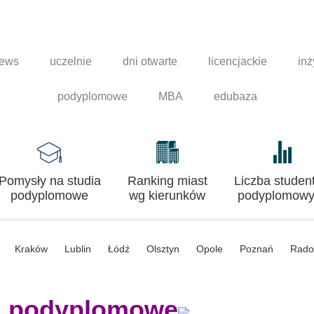
news
uczelnie
dni otwarte
licencjackie
inż
podyplomowe
MBA
edubaza
Pomysły na studia
Ranking miast
Liczba studen
podyplomowe
wg kierunków
podyplomowy
Kraków
Lublin
Łódź
Olsztyn
Opole
Poznań
Rad
a podyplomowe