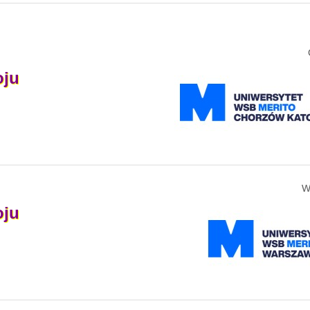
oju
W
oju