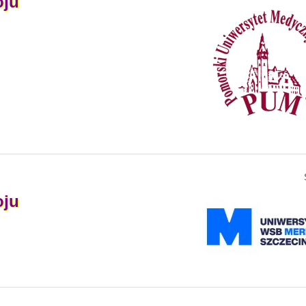
oju
oju