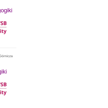
ogiki
Górnicza
iki