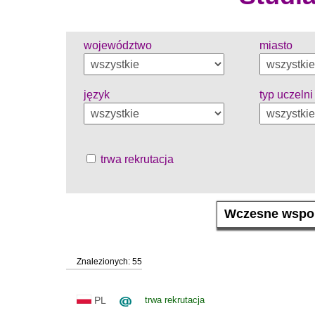
województwo
miasto
język
typ uczelni
trwa rekrutacja
Znalezionych: 55
PL
trwa rekrutacja