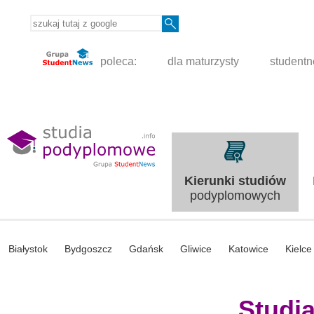
poleca:
dla maturzysty
student
Kierunki studiów
podyplomowych
Białystok
Bydgoszcz
Gdańsk
Gliwice
Katowice
Kielce
Studi