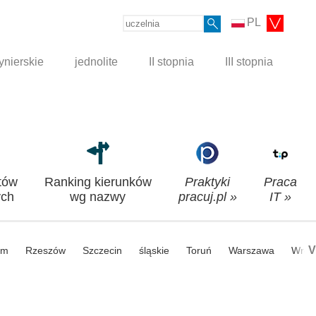
PL
ynierskie
jednolite
II stopnia
III stopnia
tów
Ranking kierunków
Praktyki
Praca
ch
wg nazwy
pracuj.pl »
IT »
V
om
Rzeszów
Szczecin
śląskie
Toruń
Warszawa
Wroc