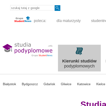
poleca:
dla maturzysty
student
Kierunki studiów
podyplomowych
Białystok
Bydgoszcz
Gdańsk
Gliwice
Katowice
Kielce
Studi