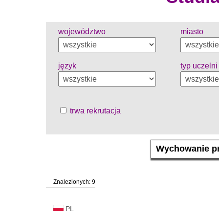
województwo
miasto
język
typ uczelni
trwa rekrutacja
Znalezionych: 9
PL