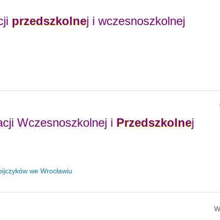
cji
przedszkolne
j i wczesnoszkolnej
cji Wczesnoszkolnej i
Przedszkolne
j
pijczyków we Wrocławiu
W