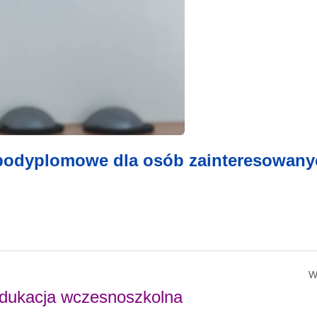
 podyplomowe dla osób zainteresowan
W
edukacja wczesnoszkolna