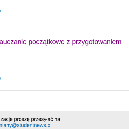
u
nauczanie początkowe z przygotowaniem
u
izacje proszę przesyłać na
miany@studentnews.pl