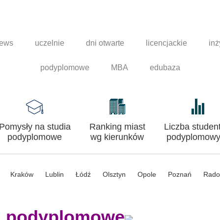
news
uczelnie
dni otwarte
licencjackie
inż
podyplomowe
MBA
edubaza
Pomysły na studia
Ranking miast
Liczba studen
podyplomowe
wg kierunków
podyplomowy
Kraków
Lublin
Łódź
Olsztyn
Opole
Poznań
Rad
a podyplomowe