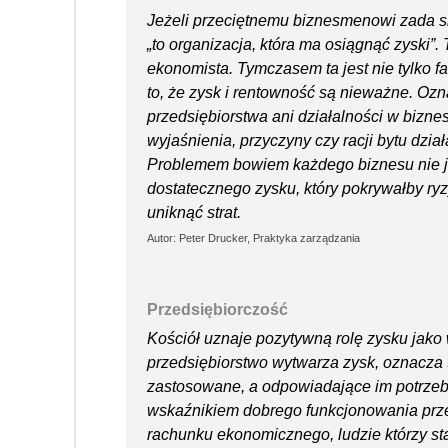
Jeżeli przeciętnemu biznesmenowi zada si
„to organizacja, która ma osiągnąć zyski”
ekonomista. Tymczasem ta jest nie tylko fa
to, że zysk i rentowność są nieważne. Ozn
przedsiębiorstwa ani działalności w bizne
wyjaśnienia, przyczyny czy racji bytu dzia
Problemem bowiem każdego biznesu nie je
dostatecznego zysku, który pokrywałby ry
uniknąć strat.
Autor: Peter Drucker, Praktyka zarządzania
Przedsiębiorczość
Kościół uznaje pozytywną rolę zysku jako
przedsiębiorstwo wytwarza zysk, oznacza t
zastosowane, a odpowiadające im potrzeby
wskaźnikiem dobrego funkcjonowania prz
rachunku ekonomicznego, ludzie którzy st