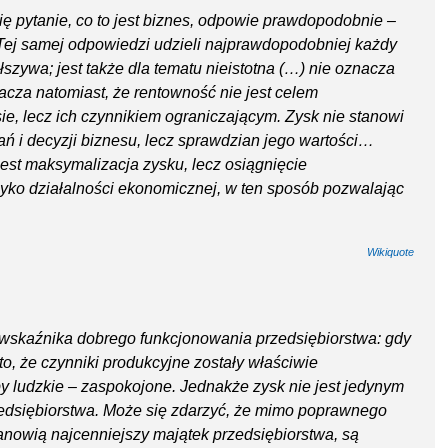
ę pytanie, co to jest biznes, odpowie prawdopodobnie –
. Tej samej odpowiedzi udzieli najprawdopodobniej każdy
łszywa; jest także dla tematu nieistotna (…) nie oznacza
acza natomiast, że rentowność nie jest celem
sie, lecz ich czynnikiem ograniczającym. Zysk nie stanowi
łań i decyzji biznesu, lecz sprawdzian jego wartości…
st maksymalizacja zysku, lecz osiągnięcie
zyko działalności ekonomicznej, w ten sposób pozwalając
Wikiquote
 wskaźnika dobrego funkcjonowania przedsiębiorstwa: gdy
o, że czynniki produkcyjne zostały właściwie
 ludzkie – zaspokojone. Jednakże zysk nie jest jedynym
edsiębiorstwa. Może się zdarzyć, że mimo poprawnego
anowią najcenniejszy majątek przedsiębiorstwa, są