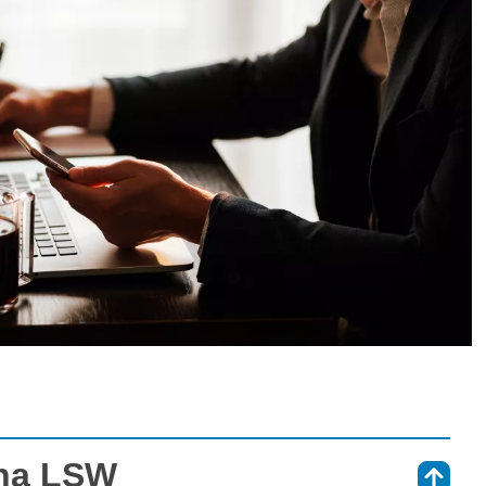
 na LSW
⇑