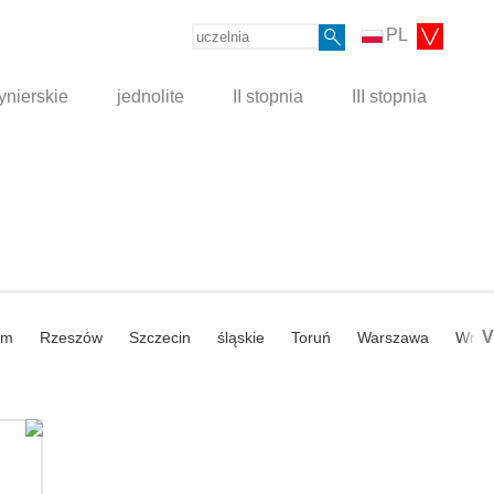
PL
ynierskie
jednolite
II stopnia
III stopnia
V
om
Rzeszów
Szczecin
śląskie
Toruń
Warszawa
Wroc