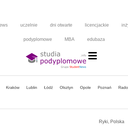
news
uczelnie
dni otwarte
licencjackie
inż
podyplomowe
MBA
edubaza
Kraków
Lublin
Łódź
Olsztyn
Opole
Poznań
Rad
Ryki, Polska