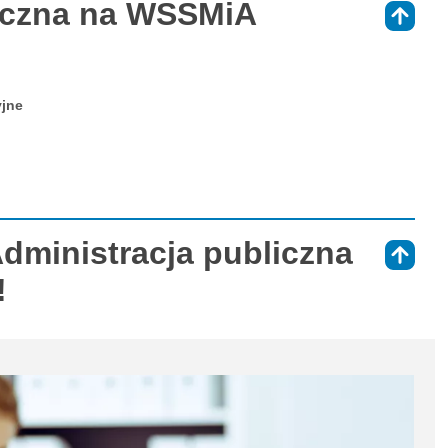
liczna na WSSMiA
⇑
yjne
Administracja publiczna
⇑
!