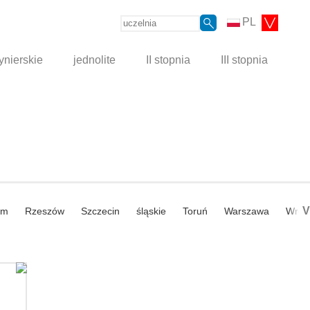
PL
ynierskie
jednolite
II stopnia
III stopnia
V
om
Rzeszów
Szczecin
śląskie
Toruń
Warszawa
Wroc