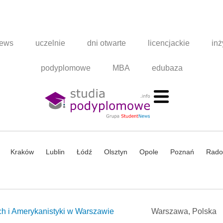
news
uczelnie
dni otwarte
licencjackie
inż
podyplomowe
MBA
edubaza
Kraków
Lublin
Łódź
Olsztyn
Opole
Poznań
Rad
 i Amerykanistyki w Warszawie
Warszawa, Polska