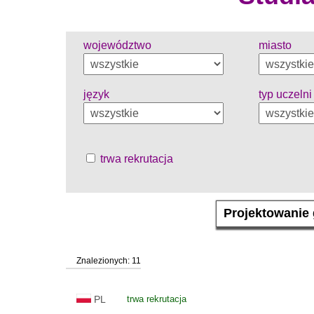
województwo
miasto
język
typ uczelni
trwa rekrutacja
Znalezionych: 11
PL
trwa rekrutacja