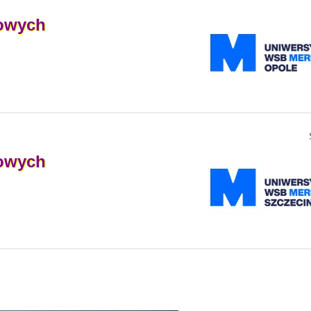
owych
owych