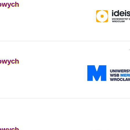
owych
owych
owych