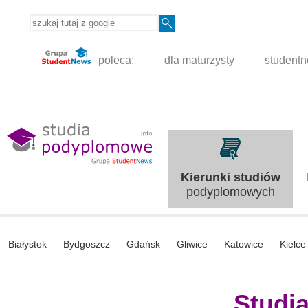
poleca:
dla maturzysty
student
Kierunki studiów
podyplomowych
Białystok
Bydgoszcz
Gdańsk
Gliwice
Katowice
Kielce
Studi