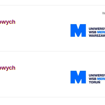
W
owych
owych