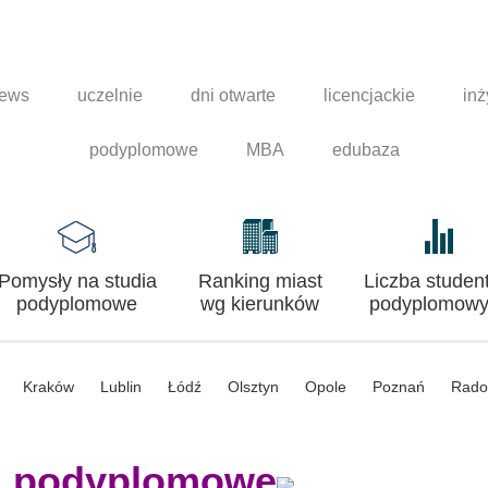
news
uczelnie
dni otwarte
licencjackie
inż
podyplomowe
MBA
edubaza
Pomysły na studia
Ranking miast
Liczba studen
podyplomowe
wg kierunków
podyplomowy
Kraków
Lublin
Łódź
Olsztyn
Opole
Poznań
Rad
a podyplomowe