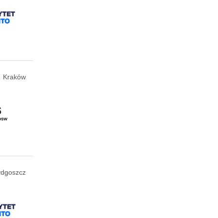
Kraków
ydgoszcz