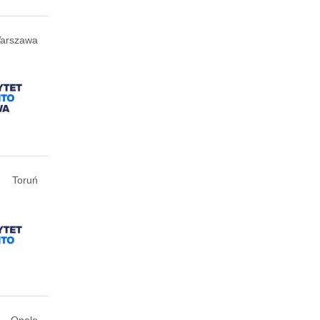
arszawa
Toruń
Opole