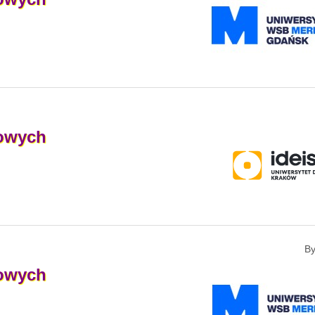
owych
B
owych