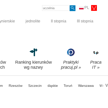
PL
ynierskie
jednolite
II stopnia
III stopnia
tów
Ranking kierunków
Praktyki
Praca
ch
wg nazwy
pracuj.pl »
IT »
V
om
Rzeszów
Szczecin
śląskie
Toruń
Warszawa
Wroc