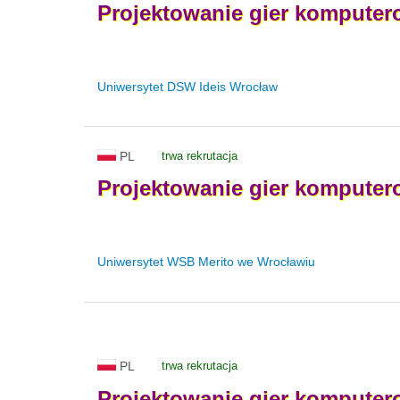
Projektowanie
gier
komputer
Uniwersytet DSW Ideis Wrocław
PL
trwa rekrutacja
Projektowanie
gier
komputer
Uniwersytet WSB Merito we Wrocławiu
PL
trwa rekrutacja
Projektowanie
gier
komputer