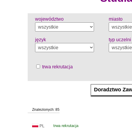
województwo
miasto
język
typ uczelni
trwa rekrutacja
Znalezionych: 85
PL
trwa rekrutacja