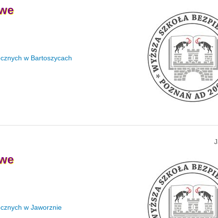
we
ecznych w Bartoszycach
J
we
ecznych w Jaworznie