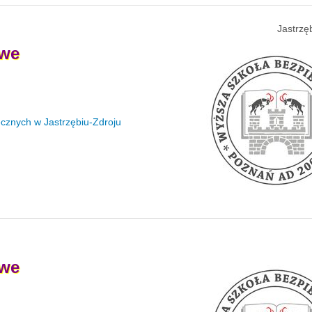
Jastrzę
we
cznych w Jastrzębiu-Zdroju
we