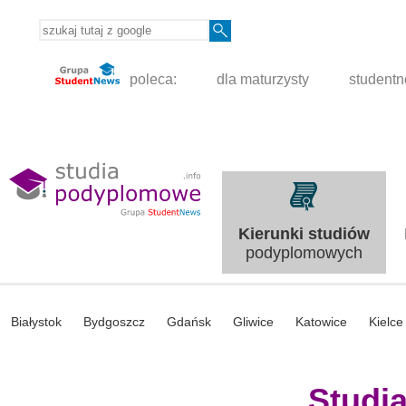
poleca:
dla maturzysty
student
Kierunki studiów
podyplomowych
Białystok
Bydgoszcz
Gdańsk
Gliwice
Katowice
Kielce
Studi