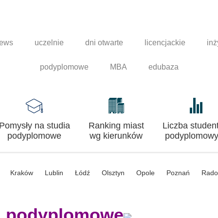
news
uczelnie
dni otwarte
licencjackie
inż
podyplomowe
MBA
edubaza
Pomysły na studia
Ranking miast
Liczba studen
podyplomowe
wg kierunków
podyplomowy
Kraków
Lublin
Łódź
Olsztyn
Opole
Poznań
Rad
a podyplomowe