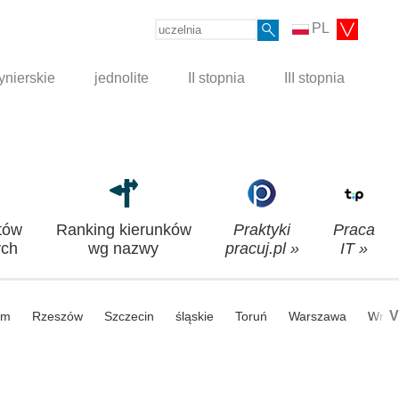
PL
ynierskie
jednolite
II stopnia
III stopnia
tów
Ranking kierunków
Praktyki
Praca
ch
wg nazwy
pracuj.pl »
IT »
V
om
Rzeszów
Szczecin
śląskie
Toruń
Warszawa
Wroc