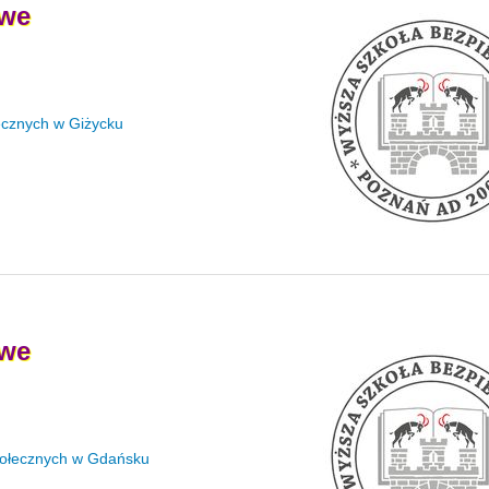
we
ecznych w Giżycku
we
połecznych w Gdańsku