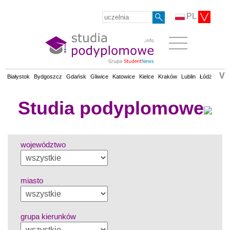
PL
V
Białystok
Bydgoszcz
Gdańsk
Gliwice
Katowice
Kielce
Kraków
Lublin
Łódź
Olsz
Studia podyplomowe
województwo
miasto
grupa kierunków