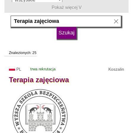
Pokaż więcej V
język
typ uczelni
Znalezionych: 25
status uczelni
trwa rekrutacja
PL
trwa rekrutacja
Koszalin
Terapia
zajęciowa